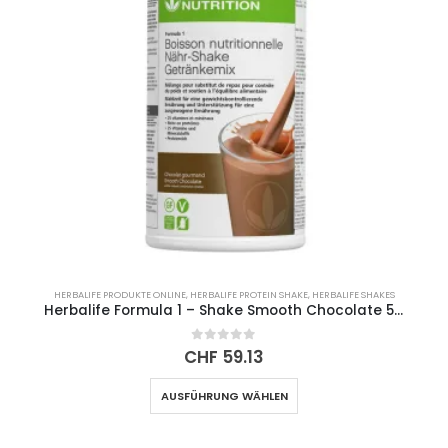
HERBALIFE PRODUKTE ONLINE
,
HERBALIFE PROTEIN SHAKE
,
HERBALIFE SHAKES
Herbalife Formula 1 – Shake Smooth Chocolate 550g
0
out of 5
CHF
59.13
Dieses
AUSFÜHRUNG WÄHLEN
Produkt
weist
mehrere