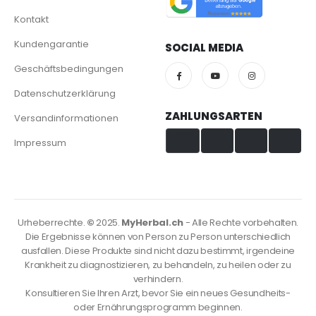
Kontakt
Kundengarantie
SOCIAL MEDIA
Geschäftsbedingungen
Datenschutzerklärung
ZAHLUNGSARTEN
Versandinformationen
Impressum
Visa & Mastercard
TWINT
PayPal
PostFinance
Urheberrechte.
©
2025.
MyHerbal.ch
- Alle Rechte vorbehalten.
Die Ergebnisse können von Person zu Person unterschiedlich
ausfallen. Diese Produkte sind nicht dazu bestimmt, irgendeine
Krankheit zu diagnostizieren, zu behandeln, zu heilen oder zu
verhindern.
Konsultieren Sie Ihren Arzt, bevor Sie ein neues Gesundheits-
oder Ernährungsprogramm beginnen.