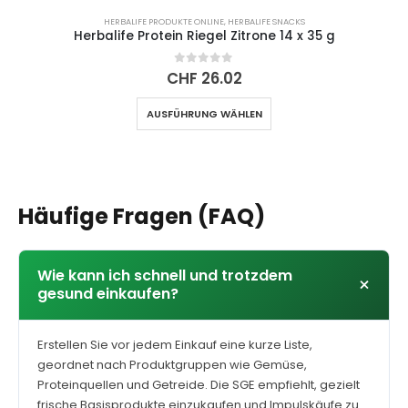
HERBALIFE PRODUKTE ONLINE
,
HERBALIFE SNACKS
Herbalife Protein Riegel Zitrone 14 x 35 g
0
out of 5
CHF
26.02
Dieses
AUSFÜHRUNG WÄHLEN
Produkt
weist
mehrere
Varianten
auf.
Häufige Fragen (FAQ)
Die
Optionen
können
auf
Wie kann ich schnell und trotzdem
+
der
gesund einkaufen?
Produktseite
gewählt
werden
Erstellen Sie vor jedem Einkauf eine kurze Liste,
geordnet nach Produktgruppen wie Gemüse,
Proteinquellen und Getreide. Die SGE empfiehlt, gezielt
frische Basisprodukte einzukaufen und Impulskäufe zu