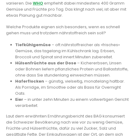
variieren. Die
WHO
empfiehlt dabei mindestens 400 Gramm
Gemüse und Früchte pro Tag. Das klingt nach viel, ist aber mit
etwas Planung gut machbar.
Welche Produkte eignen sich besonders, wenn es schnell
gehen muss und trotzdem nährstoffreich sein soll?
Tiefkühlgemüse
– oft nährstoffreicher als «frisches»
Gemüse, das tagelang im Kühlschrank lag. Erbsen,
Broccoli und Spinat sind innert Minuten zubereitet.
Hülsenfrüchte aus der Dose
– Kichererbsen, Linsen
oder Bohnen liefern pflanzliches Protein und Ballaststoffe,
ohne dass Sie stundenlang einweichen müssen.
Haferflocken
– günstig, vielseitig, monatelang haltbar.
Als Porridge, im Smoothie oder als Basis für Overnight
Oats.
Eier
– in unter zehn Minuten zu einem vollwertigen Gericht
verarbeitet.
Laut dem erwähnten Ernährungsbericht des BAG konsumiert
die Schweizer Bevölkerung nach wie vor zu wenig Gemüse,
Früchte und Hülsenfrüchte, dafür zu viel Zucker, Salz und
gesättigte Fette. Der Einkaufswagen ist der Ort, an dem sich