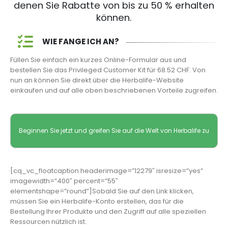
denen Sie Rabatte von bis zu 50 % erhalten
können.
WIE FANGE ICH AN?
Füllen Sie einfach ein kurzes Online-Formular aus und
bestellen Sie das Privileged Customer Kit für 68.52 CHF. Von
nun an können Sie direkt über die Herbalife-Website
einkaufen und auf alle oben beschriebenen Vorteile zugreifen.
Beginnen Sie jetzt und greifen Sie auf die Welt von Herbalife zu
[cq_vc_floatcaption headerimage=”12279″ isresize=”yes”
imagewidth=”400″ percent=”55″
elementshape=”round”]Sobald Sie auf den Link klicken,
müssen Sie ein Herbalife-Konto erstellen, das für die
Bestellung Ihrer Produkte und den Zugriff auf alle speziellen
Ressourcen nützlich ist.