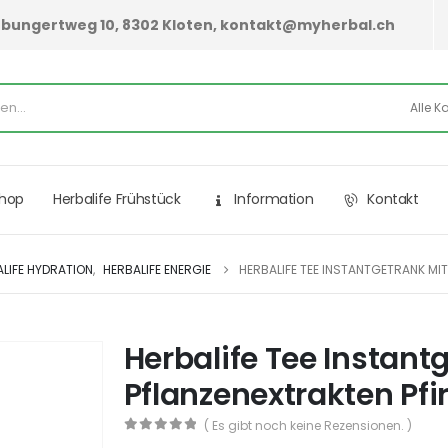
hurbungertweg 10, 8302 Kloten, kontakt@myherbal.ch
Shop
Herbalife Frühstück
Information
Kontakt
LIFE HYDRATION
,
HERBALIFE ENERGIE
HERBALIFE TEE INSTANTGETRANK MI
Herbalife Tee Instant
Pflanzenextrakten Pfi
( Es gibt noch keine Rezensionen. )
0
out of 5