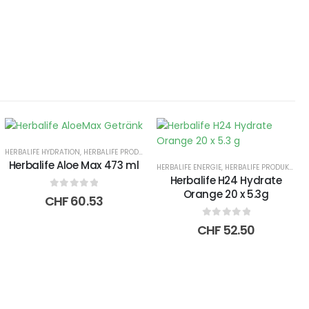
HERBALIFE HYDRATION
,
HERBALIFE PRODUKTE ONLINE
Herbalife Aloe Max 473 ml
,
HERBALIFE SHAKES
HERBALIFE ENERGIE
,
HERBALIFE PRODUKTE ONLINE
Herbalife H24 Hydrate
Orange 20 x 5.3g
0
out of 5
CHF
60.53
0
out of 5
CHF
52.50