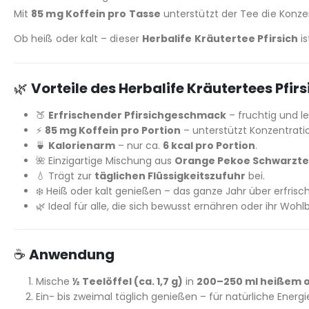
Mit
85 mg Koffein pro Tasse
unterstützt der Tee die Konzen
Ob heiß oder kalt – dieser
Herbalife Kräutertee Pfirsich
is
🌿
Vorteile des Herbalife Kräutertees Pfirs
🍑
Erfrischender Pfirsichgeschmack
– fruchtig und le
⚡
85 mg Koffein pro Portion
– unterstützt Konzentrati
🍵
Kalorienarm
– nur ca.
6 kcal pro Portion
.
🌺 Einzigartige Mischung aus
Orange Pekoe Schwarzt
💧 Trägt zur
täglichen Flüssigkeitszufuhr
bei.
❄️ Heiß oder kalt genießen – das ganze Jahr über erfrisc
🌿 Ideal für alle, die sich bewusst ernähren oder ihr W
☕
Anwendung
Mische
½ Teelöffel (ca. 1,7 g)
in
200–250 ml heißem 
Ein- bis zweimal täglich genießen – für natürliche Ene