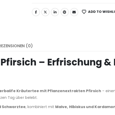
ADD TO WISHL
REZENSIONEN (0)
 Pfirsich – Erfrischung &
erbalife Kräutertee mit Pflanzenextrakten Pfirsich
– eine
nzen Tag über belebt.
d Schwarztee
, kombiniert mit
Malve, Hibiskus und Kardamo