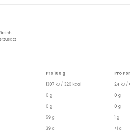
Pfirsich
erzusatz
Pro 100 g
Pro Por
1387 kJ / 326 kcal
24 kJ / 
0 g
0 g
0 g
0 g
59 g
1 g
39 g
<1 g