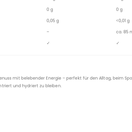
0 g
0 g
0,05 g
<0,01 g
–
ca. 85
✓
✓
enuss mit belebender Energie – perfekt für den Alltag, beim Sp
zentriert und hydriert zu bleiben.