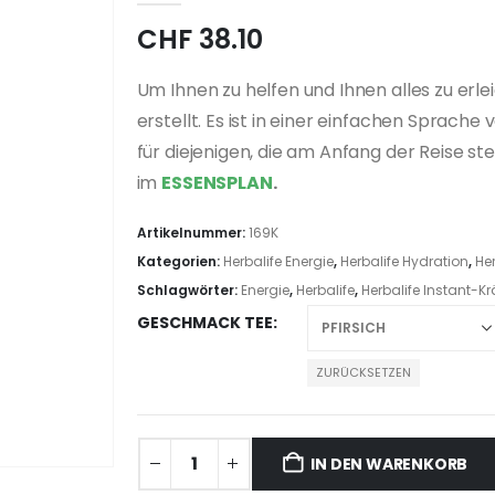
CHF
38.10
Um Ihnen zu helfen und Ihnen alles zu erl
erstellt. Es ist in einer einfachen Sprache 
für diejenigen, die am Anfang der Reise st
im
ESSENSPLAN
.
Artikelnummer:
169K
Kategorien:
Herbalife Energie
,
Herbalife Hydration
,
Her
Schlagwörter:
Energie
,
Herbalife
,
Herbalife Instant-K
GESCHMACK TEE
ZURÜCKSETZEN
IN DEN WARENKORB