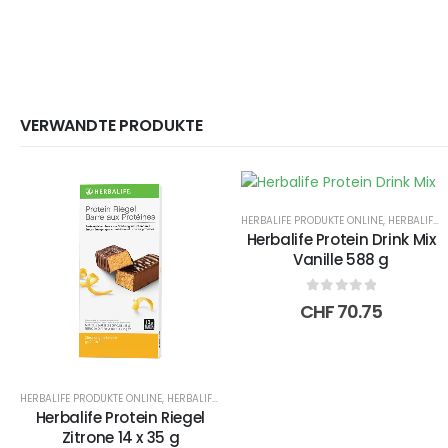
VERWANDTE PRODUKTE
HERBALIFE PRODUKTE ONLINE
,
HERBALIFE PROTEIN SHAKE
Herbalife Protein Drink Mix
Vanille 588 g
0
out of 5
CHF
70.75
HERBALIFE PRODUKTE ONLINE
,
HERBALIFE SNACKS
Herbalife Protein Riegel
Zitrone 14 x 35 g