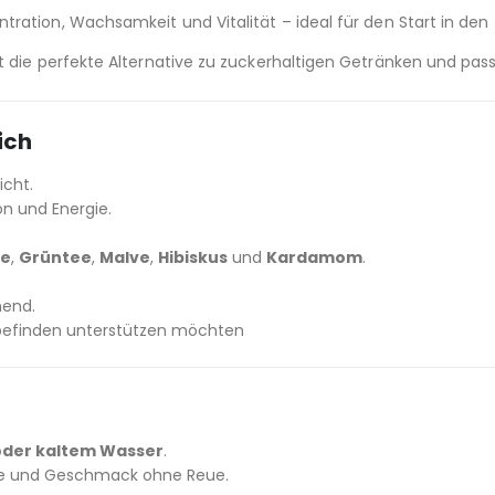
tration, Wachsamkeit und Vitalität – ideal für den Start in de
t die perfekte Alternative zu zuckerhaltigen Getränken und pass
ich
icht.
on und Energie.
ee
,
Grüntee
,
Malve
,
Hibiskus
und
Kardamom
.
hend.
ohlbefinden unterstützen möchten
oder kaltem Wasser
.
rgie und Geschmack ohne Reue.