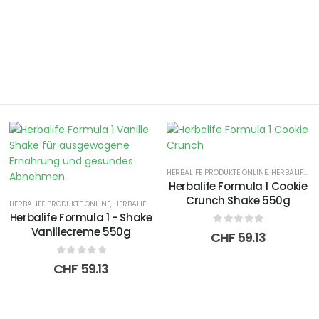
HERBALIFE PRODUKTE ONLINE
,
HERBALIFE PROTEIN SHAKE
Herbalife Formula 1 Cookie
Crunch Shake 550g
HERBALIFE PRODUKTE ONLINE
,
HERBALIFE PROTEIN SHAKE
,
HERBALIFE SHAKES
Herbalife Formula 1 - Shake
Vanillecreme 550g
0
out of 5
CHF
59.13
0
out of 5
CHF
59.13