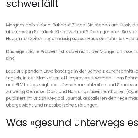
schwerfällt
Morgens halb sieben, Bahnhof Zürich. Sie stehen am Kiosk, de
übergrossen Softdrink. Klingt vertraut? Dann gehören Sie verm
Hauptmahlzeiten regelmässig ausser Haus einnehmen – so 
Das eigentliche Problem ist dabei nicht der Mangel an Essens
sind.
Laut BFS pendeln Erwerbstätige in der Schweiz durchschnittl
täglich, in der Mahlzeiten oft improvisiert werden – am Bah
und BLV hat gezeigt, dass Zwischenmahlzeiten und Snacks unt
zu wenig Gemüse, Obst und Nahrungsfasern enthalten (Quel
publiziert im British Medical Journal, assoziieren den regelm
Übergewicht und metabolische Störungen.
Was «gesund unterwegs ess