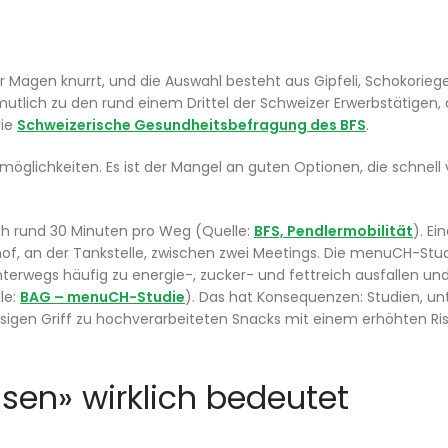
r Magen knurrt, und die Auswahl besteht aus Gipfeli, Schokorie
utlich zu den rund einem Drittel der Schweizer Erwerbstätigen, d
die
Schweizerische Gesundheitsbefragung des BFS
.
möglichkeiten. Es ist der Mangel an guten Optionen, die schnell
ich rund 30 Minuten pro Weg (Quelle:
BFS, Pendlermobilität
). Ei
nhof, an der Tankstelle, zwischen zwei Meetings. Die menuCH-Stu
erwegs häufig zu energie-, zucker- und fettreich ausfallen und 
le:
BAG – menuCH-Studie
). Das hat Konsequenzen: Studien, u
ässigen Griff zu hochverarbeiteten Snacks mit einem erhöhten Ris
en» wirklich bedeutet