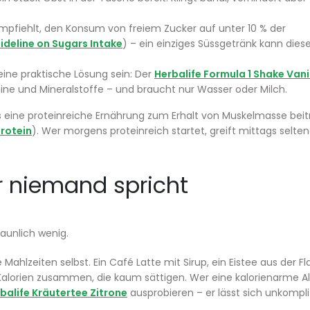
mpfiehlt, den Konsum von freiem Zucker auf unter 10 % der
deline on Sugars Intake
) – ein einziges Süssgetränk kann dies
eine praktische Lösung sein: Der
Herbalife Formula 1 Shake Vani
mine und Mineralstoffe – und braucht nur Wasser oder Milch.
ass eine proteinreiche Ernährung zum Erhalt von Muskelmasse bei
Protein
). Wer morgens proteinreich startet, greift mittags selten
r niemand spricht
taunlich wenig.
ahlzeiten selbst. Ein Café Latte mit Sirup, ein Eistee aus der Fl
alorien zusammen, die kaum sättigen. Wer eine kalorienarme Al
balife Kräutertee Zitrone
ausprobieren – er lässt sich unkompliz