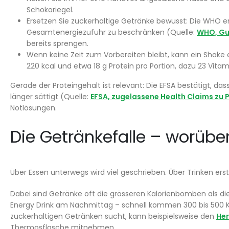
Schokoriegel.
Ersetzen Sie zuckerhaltige Getränke bewusst: Die WHO e
Gesamtenergiezufuhr zu beschränken (Quelle:
WHO, Gui
bereits sprengen.
Wenn keine Zeit zum Vorbereiten bleibt, kann ein Shake 
220 kcal und etwa 18 g Protein pro Portion, dazu 23 Vita
Gerade der Proteingehalt ist relevant: Die EFSA bestätigt, d
länger sättigt (Quelle:
EFSA, zugelassene Health Claims zu 
Notlösungen.
Die Getränkefalle – worübe
Über Essen unterwegs wird viel geschrieben. Über Trinken ers
Dabei sind Getränke oft die grösseren Kalorienbomben als die M
Energy Drink am Nachmittag – schnell kommen 300 bis 500 K
zuckerhaltigen Getränken sucht, kann beispielsweise den
Her
Thermosflasche mitnehmen.