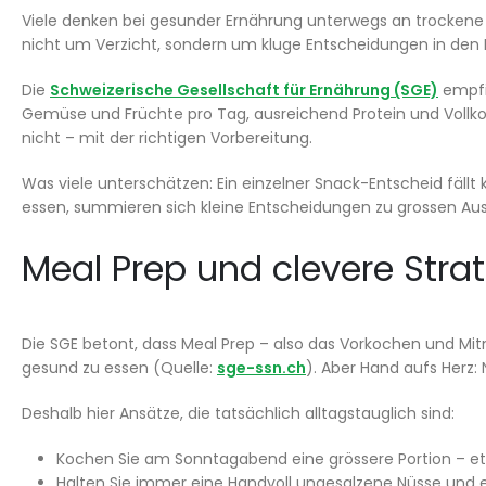
Viele denken bei gesunder Ernährung unterwegs an trockene R
nicht um Verzicht, sondern um kluge Entscheidungen in den 
Die
Schweizerische Gesellschaft für Ernährung (SGE)
empfi
Gemüse und Früchte pro Tag, ausreichend Protein und Vollkor
nicht – mit der richtigen Vorbereitung.
Was viele unterschätzen: Ein einzelner Snack-Entscheid fäll
essen, summieren sich kleine Entscheidungen zu grossen Au
Meal Prep und clevere Strat
Die SGE betont, dass Meal Prep – also das Vorkochen und Mi
gesund zu essen (Quelle:
sge-ssn.ch
). Aber Hand aufs Herz:
Deshalb hier Ansätze, die tatsächlich alltagstauglich sind:
Kochen Sie am Sonntagabend eine grössere Portion – et
Halten Sie immer eine Handvoll ungesalzene Nüsse und ein