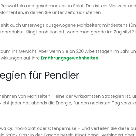
eiswaffeln und geschmacklosen Salat. Das ist ein Missverständn
Momenten, in denen Sie unter Zeitdruck stehen.
ehlt auch unterwegs ausgewogene Mahlzeiten: mindestens fün
nprodukte. Klingt ambitioniert, wenn man gerade im Zug sitzt? I
t kaum ins Gewicht. Aber wenn Sie an 220 Arbeitstagen im Jahr u
swirkungen auf Ihre
Ernährungsgewohnheiten
.
egien für Pendler
tnehmen von Mahlzeiten – eine der wirksamsten Strategien ist,
 Nicht jeder hat abends die Energie, für den nächsten Tag vorzu
wa Quinoa-Salat oder Ofengemüse – und verteilen Sie diese auf
 Stück Obst in der Tasche bereit. Klingt banal, verhindert aber