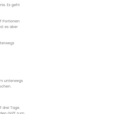
is. Es geht
f Portionen
st es aber
nterwegs
 um unterwegs
kochen.
 drei Tage.
 den Griff zum