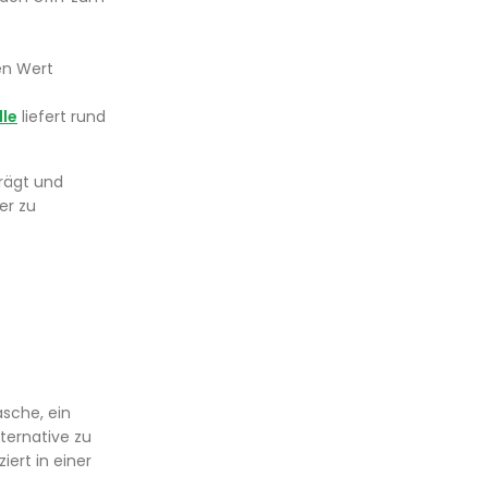
en Wert
lle
liefert rund
trägt und
er zu
asche, ein
ternative zu
iert in einer