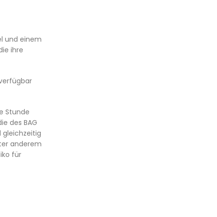
gel und einem
ie ihre
 verfügbar
ne Stunde
die des BAG
gleichzeitig
nter anderem
iko für