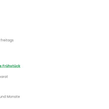
freitags
 Frühstück
parat
n und Monate