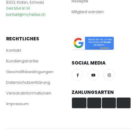
Rezepte
8302, Kloten, Schweiz
044 554 91 91
Mitglied werden
kontakt@myherbal.ch
RECHTLICHES
Kontakt
Kundengarantie
SOCIAL MEDIA
Geschäftsbedingungen
Datenschutzerklärung
ZAHLUNGSARTEN
Versandinformationen
Impressum
Visa & Mastercard
TWINT
PayPal
PostFinance