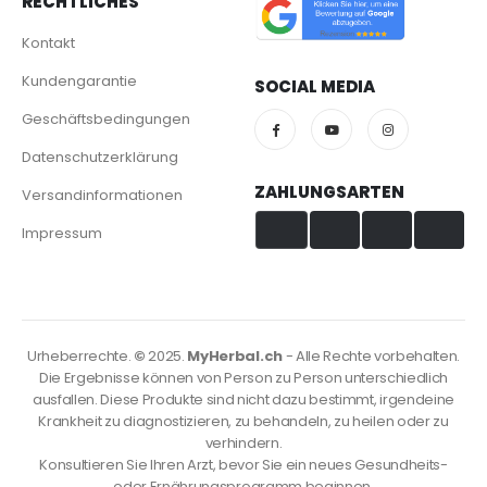
RECHTLICHES
Kontakt
Kundengarantie
SOCIAL MEDIA
Geschäftsbedingungen
Datenschutzerklärung
ZAHLUNGSARTEN
Versandinformationen
Impressum
Visa & Mastercard
TWINT
PayPal
PostFinance
Urheberrechte.
©
2025.
MyHerbal.ch
- Alle Rechte vorbehalten.
Die Ergebnisse können von Person zu Person unterschiedlich
ausfallen. Diese Produkte sind nicht dazu bestimmt, irgendeine
Krankheit zu diagnostizieren, zu behandeln, zu heilen oder zu
verhindern.
Konsultieren Sie Ihren Arzt, bevor Sie ein neues Gesundheits-
oder Ernährungsprogramm beginnen.