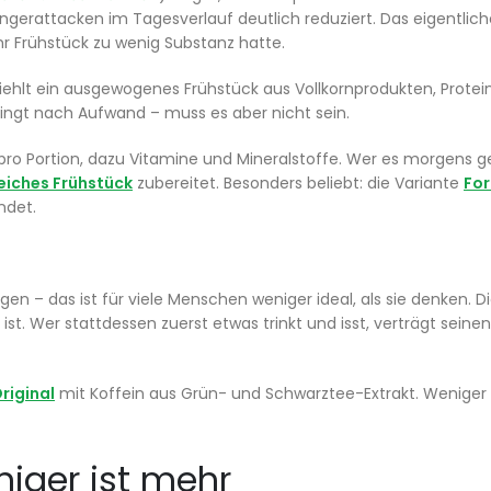
gerattacken im Tagesverlauf deutlich reduziert. Das eigentlich
hr Frühstück zu wenig Substanz hatte.
ehlt ein ausgewogenes Frühstück aus Vollkornprodukten, Protei
klingt nach Aufwand – muss es aber nicht sein.
pro Portion, dazu Vitamine und Mineralstoffe. Wer es morgens g
eiches Frühstück
zubereitet. Besonders beliebt: die Variante
For
ndet.
n – das ist für viele Menschen weniger ideal, als sie denken. D
. Wer stattdessen zuerst etwas trinkt und isst, verträgt seine
riginal
mit Koffein aus Grün- und Schwarztee-Extrakt. Weniger i
ger ist mehr