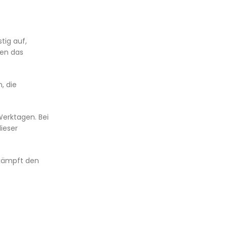
tig auf,
nen das
, die
erktagen. Bei
dieser
 kämpft den