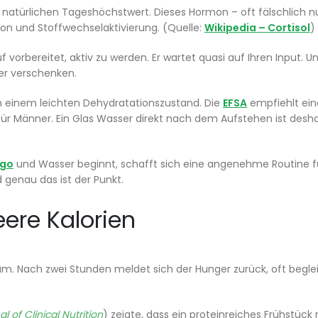
n natürlichen Tageshöchstwert. Dieses Hormon – oft fälschlich nu
tion und Stoffwechselaktivierung. (Quelle:
Wikipedia – Cortisol
)
 vorbereitet, aktiv zu werden. Er wartet quasi auf Ihren Input. U
der verschenken.
in einem leichten Dehydratationszustand. Die
EFSA
empfiehlt ein
für Männer. Ein Glas Wasser direkt nach dem Aufstehen ist desha
ngo
und Wasser beginnt, schafft sich eine angenehme Routine f
 genau das ist der Punkt.
eere Kalorien
 Kaum. Nach zwei Stunden meldet sich der Hunger zurück, oft begle
 of Clinical Nutrition
) zeigte, dass ein proteinreiches Frühstück 