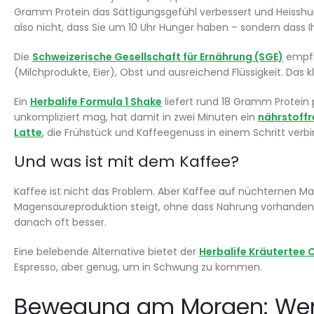
Gramm Protein das Sättigungsgefühl verbessert und Heisshun
also nicht, dass Sie um 10 Uhr Hunger haben – sondern dass I
Die
Schweizerische Gesellschaft für Ernährung (SGE)
empfi
(Milchprodukte, Eier), Obst und ausreichend Flüssigkeit. Das 
Ein
Herbalife Formula 1 Shake
liefert rund 18 Gramm Protein 
unkompliziert mag, hat damit in zwei Minuten ein
nährstoffr
Latte
, die Frühstück und Kaffeegenuss in einem Schritt verbi
Und was ist mit dem Kaffee?
Kaffee ist nicht das Problem. Aber Kaffee auf nüchternen Mage
Magensäureproduktion steigt, ohne dass Nahrung vorhanden ist
danach oft besser.
Eine belebende Alternative bietet der
Herbalife Kräutertee O
Espresso, aber genug, um in Schwung zu kommen.
Bewegung am Morgen: Weni