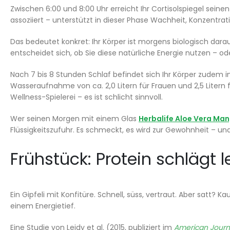
Zwischen 6:00 und 8:00 Uhr erreicht Ihr Cortisolspiegel seine
assoziiert – unterstützt in dieser Phase Wachheit, Konzentra
Das bedeutet konkret: Ihr Körper ist morgens biologisch darauf
entscheidet sich, ob Sie diese natürliche Energie nutzen – o
Nach 7 bis 8 Stunden Schlaf befindet sich Ihr Körper zudem 
Wasseraufnahme von ca. 2,0 Litern für Frauen und 2,5 Litern 
Wellness-Spielerei – es ist schlicht sinnvoll.
Wer seinen Morgen mit einem Glas
Herbalife Aloe Vera Ma
Flüssigkeitszufuhr. Es schmeckt, es wird zur Gewohnheit – und
Frühstück: Protein schlägt l
Ein Gipfeli mit Konfitüre. Schnell, süss, vertraut. Aber satt?
einem Energietief.
Eine Studie von Leidy et al. (2015, publiziert im
American Journal