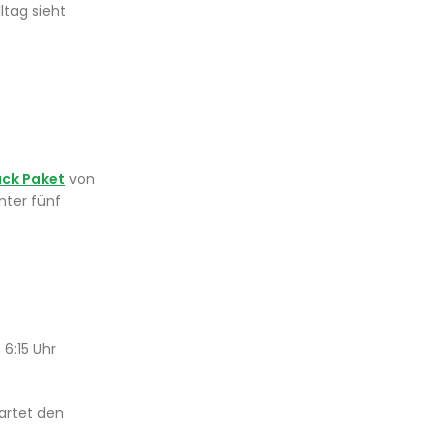
ltag sieht
ück Paket
von
nter fünf
 6:15 Uhr
tartet den