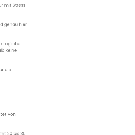
r mit Stress
nd genau hier
e tägliche
lb keine
ür die
itet von
mit 20 bis 30