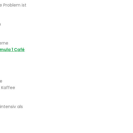
e Problem ist
n
erne
mula 1 Café
ie
n Kaffee
ntensiv als