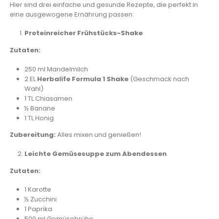
Hier sind drei einfache und gesunde Rezepte, die perfekt in
eine ausgewogene Ernährung passen:
Proteinreicher Frühstücks-Shake
Zutaten:
250 ml Mandelmilch
2 EL
Herbalife Formula 1 Shake
(Geschmack nach
Wahl)
1 TL Chiasamen
½ Banane
1 TL Honig
Zubereitung:
Alles mixen und genießen!
Leichte Gemüsesuppe zum Abendessen
Zutaten:
1 Karotte
½ Zucchini
1 Paprika
500 ml Gemüsebrühe