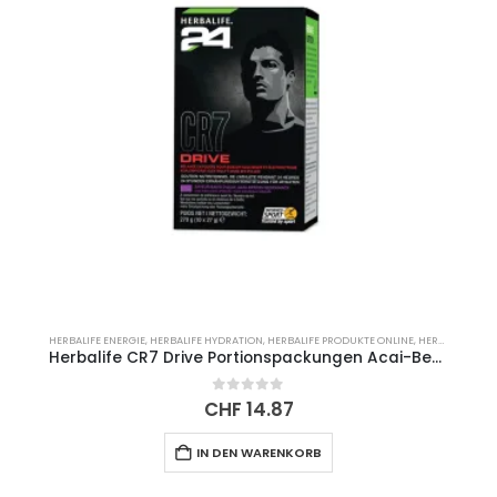
HERBALIFE ENERGIE
,
HERBALIFE HYDRATION
,
HERBALIFE PRODUKTE ONLINE
,
HERBALIFE SPORT H24
Herbalife CR7 Drive Portionspackungen Acai-Beere 270g
0
out of 5
CHF
14.87
IN DEN WARENKORB