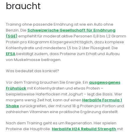
braucht
Training ohne passende Ernährung ist wie ein Auto ohne
Benzin. Die
Schweizerische Gesellschaft für Ernährung
(SGE)
empfiehlt für moderat aktive Personen 0,8 bis 1,2 Gramm
Protein pro Kilogramm Körpergewicht täglich, dazu komplexe
Kohlenhydrate und mindestens 1,5 bis 2 Liter Flüssigkeit. Die
EFSA
bestätigt zudem, dass Proteine zum Erhalt und Aufbau
von Muskelmasse beitragen.
Was bedeutet das konkret?
Vor dem Training brauchen Sie Energie. Ein
ausgewogenes
Frühstück
mit Kohlenhydraten und etwas Protein –
beispielsweise Haferflocken mit Joghurt – legt die Basis. Wer
morgens wenig Zeit hat, kann auf einen
Herbalife Formula 1
Shake
zurückgreifen, der mit rund 18 g Protein pro Portion und
zahlreichen Vitaminen eine praktische Ergänzung darstellt.
Nach dem Training geht es um Regeneration. Hier spielen
Proteine die Hauptrolle.
Herbalife H24 Rebuild Strength
mit