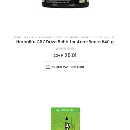
HERBALIFE ENERGIE
,
HERBALIFE HYDRATION
,
HERBALIFE PRODUKTE ONLINE
,
HERBALIFE SPORT H24
Herbalife CR7 Drive Behälter Acai-Beere 540 g
0
out of 5
CHF
25.01
IN DEN WARENKORB