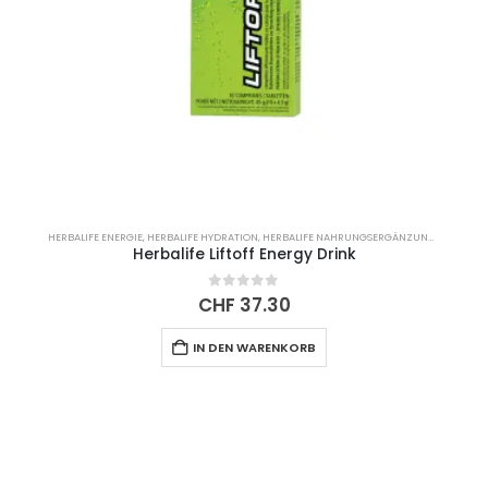
HERBALIFE ENERGIE
,
HERBALIFE HYDRATION
,
HERBALIFE NAHRUNGSERGÄNZUNGSMITTEL
,
H
Herbalife Liftoff Energy Drink
0
out of 5
CHF
37.30
IN DEN WARENKORB