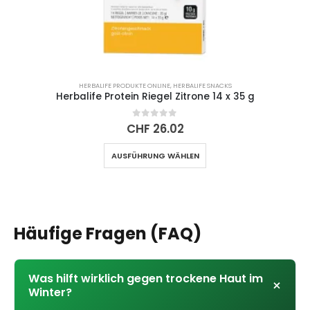
HERBALIFE PRODUKTE ONLINE
,
HERBALIFE SNACKS
Herbalife Protein Riegel Zitrone 14 x 35 g
0
out of 5
CHF
26.02
Dieses
AUSFÜHRUNG WÄHLEN
Produkt
weist
mehrere
Varianten
auf.
Häufige Fragen (FAQ)
Die
Optionen
können
auf
Was hilft wirklich gegen trockene Haut im
+
der
Winter?
Produktseite