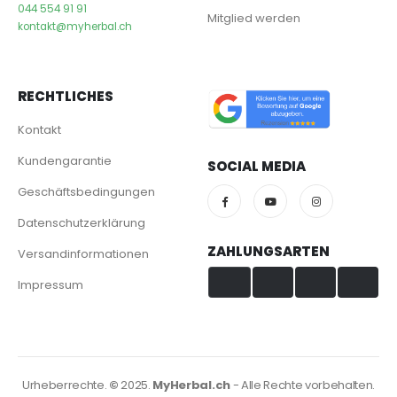
044 554 91 91
Mitglied werden
kontakt@myherbal.ch
RECHTLICHES
Kontakt
Kundengarantie
SOCIAL MEDIA
Geschäftsbedingungen
Datenschutzerklärung
ZAHLUNGSARTEN
Versandinformationen
Impressum
Visa & Mastercard
TWINT
PayPal
PostFinance
Urheberrechte.
©
2025.
MyHerbal.ch
- Alle Rechte vorbehalten.