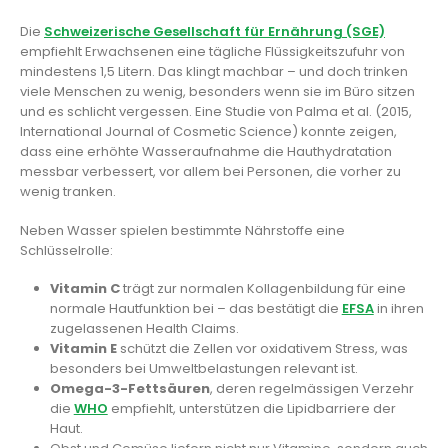
Die
Schweizerische Gesellschaft für Ernährung (SGE)
empfiehlt Erwachsenen eine tägliche Flüssigkeitszufuhr von
mindestens 1,5 Litern. Das klingt machbar – und doch trinken
viele Menschen zu wenig, besonders wenn sie im Büro sitzen
und es schlicht vergessen. Eine Studie von Palma et al. (2015,
International Journal of Cosmetic Science) konnte zeigen,
dass eine erhöhte Wasseraufnahme die Hauthydratation
messbar verbessert, vor allem bei Personen, die vorher zu
wenig tranken.
Neben Wasser spielen bestimmte Nährstoffe eine
Schlüsselrolle:
Vitamin C
trägt zur normalen Kollagenbildung für eine
normale Hautfunktion bei – das bestätigt die
EFSA
in ihren
zugelassenen Health Claims.
Vitamin E
schützt die Zellen vor oxidativem Stress, was
besonders bei Umweltbelastungen relevant ist.
Omega-3-Fettsäuren
, deren regelmässigen Verzehr
die
WHO
empfiehlt, unterstützen die Lipidbarriere der
Haut.