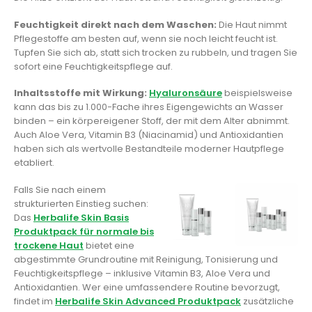
Feuchtigkeit direkt nach dem Waschen:
Die Haut nimmt
Pflegestoffe am besten auf, wenn sie noch leicht feucht ist.
Tupfen Sie sich ab, statt sich trocken zu rubbeln, und tragen Sie
sofort eine Feuchtigkeitspflege auf.
Inhaltsstoffe mit Wirkung:
Hyaluronsäure
beispielsweise
kann das bis zu 1.000-Fache ihres Eigengewichts an Wasser
binden – ein körpereigener Stoff, der mit dem Alter abnimmt.
Auch Aloe Vera, Vitamin B3 (Niacinamid) und Antioxidantien
haben sich als wertvolle Bestandteile moderner Hautpflege
etabliert.
Falls Sie nach einem
strukturierten Einstieg suchen:
Das
Herbalife Skin Basis
Produktpack für normale bis
trockene Haut
bietet eine
abgestimmte Grundroutine mit Reinigung, Tonisierung und
Feuchtigkeitspflege – inklusive Vitamin B3, Aloe Vera und
Antioxidantien. Wer eine umfassendere Routine bevorzugt,
findet im
Herbalife Skin Advanced Produktpack
zusätzliche