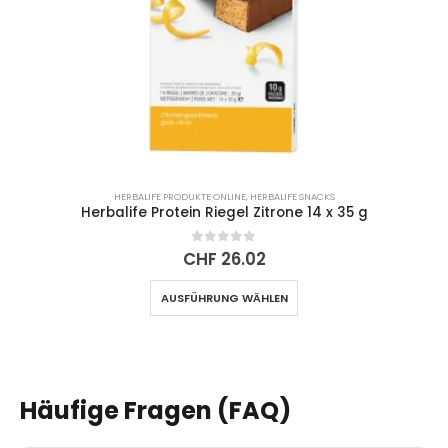
werden
HERBALIFE PRODUKTE ONLINE
,
HERBALIFE SNACKS
Herbalife Protein Riegel Zitrone 14 x 35 g
0
out of 5
CHF
26.02
Dieses
AUSFÜHRUNG WÄHLEN
Produkt
weist
mehrere
Varianten
auf.
Häufige Fragen (FAQ)
Die
Optionen