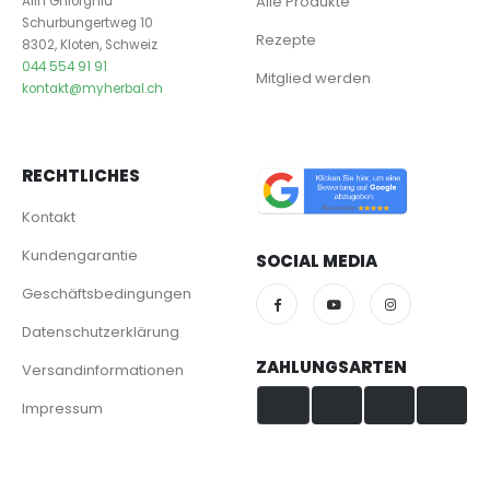
Alle Produkte
Alin Ghiorghiu
Schurbungertweg 10
Rezepte
8302, Kloten, Schweiz
044 554 91 91
Mitglied werden
kontakt@myherbal.ch
RECHTLICHES
Kontakt
Kundengarantie
SOCIAL MEDIA
Geschäftsbedingungen
Datenschutzerklärung
ZAHLUNGSARTEN
Versandinformationen
Impressum
Visa & Mastercard
TWINT
PayPal
PostFinance