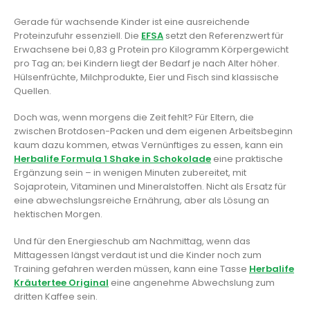
Gerade für wachsende Kinder ist eine ausreichende
Proteinzufuhr essenziell. Die
EFSA
setzt den Referenzwert für
Erwachsene bei 0,83 g Protein pro Kilogramm Körpergewicht
pro Tag an; bei Kindern liegt der Bedarf je nach Alter höher.
Hülsenfrüchte, Milchprodukte, Eier und Fisch sind klassische
Quellen.
Doch was, wenn morgens die Zeit fehlt? Für Eltern, die
zwischen Brotdosen-Packen und dem eigenen Arbeitsbeginn
kaum dazu kommen, etwas Vernünftiges zu essen, kann ein
Herbalife Formula 1 Shake in Schokolade
eine praktische
Ergänzung sein – in wenigen Minuten zubereitet, mit
Sojaprotein, Vitaminen und Mineralstoffen. Nicht als Ersatz für
eine abwechslungsreiche Ernährung, aber als Lösung an
hektischen Morgen.
Und für den Energieschub am Nachmittag, wenn das
Mittagessen längst verdaut ist und die Kinder noch zum
Training gefahren werden müssen, kann eine Tasse
Herbalife
Kräutertee Original
eine angenehme Abwechslung zum
dritten Kaffee sein.