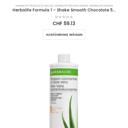
HERBALIFE PRODUKTE ONLINE
,
HERBALIFE PROTEIN SHAKE
,
HERBALIFE SHAKES
Herbalife Formula 1 – Shake Smooth Chocolate 550g
0
out of 5
CHF
59.13
Dieses
AUSFÜHRUNG WÄHLEN
Produkt
weist
mehrere
Varianten
auf.
Die
Optionen
können
auf
der
Produktseite
gewählt
werden