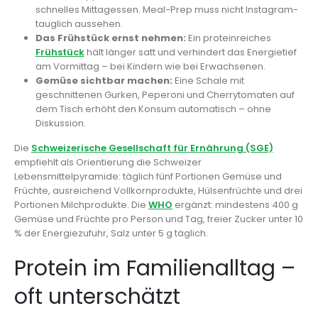
schnelles Mittagessen. Meal-Prep muss nicht Instagram-
tauglich aussehen.
Das Frühstück ernst nehmen:
Ein proteinreiches
Frühstück
hält länger satt und verhindert das Energietief
am Vormittag – bei Kindern wie bei Erwachsenen.
Gemüse sichtbar machen:
Eine Schale mit
geschnittenen Gurken, Peperoni und Cherrytomaten auf
dem Tisch erhöht den Konsum automatisch – ohne
Diskussion.
Die
Schweizerische Gesellschaft für Ernährung (SGE)
empfiehlt als Orientierung die Schweizer
Lebensmittelpyramide: täglich fünf Portionen Gemüse und
Früchte, ausreichend Vollkornprodukte, Hülsenfrüchte und drei
Portionen Milchprodukte. Die
WHO
ergänzt: mindestens 400 g
Gemüse und Früchte pro Person und Tag, freier Zucker unter 10
% der Energiezufuhr, Salz unter 5 g täglich.
Protein im Familienalltag –
oft unterschätzt