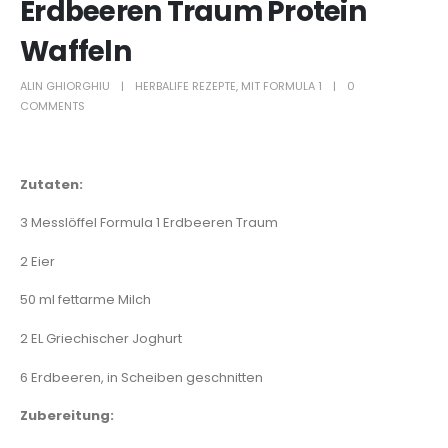
Erdbeeren Traum Protein
Waffeln
ALIN GHIORGHIU
HERBALIFE REZEPTE
,
MIT FORMULA 1
0
COMMENTS
Zutaten:
3 Messlöffel
Formula 1 Erdbeeren Traum
2 Eier
50 ml fettarme Milch
2 EL Griechischer Joghurt
6 Erdbeeren, in Scheiben geschnitten
Zubereitung: