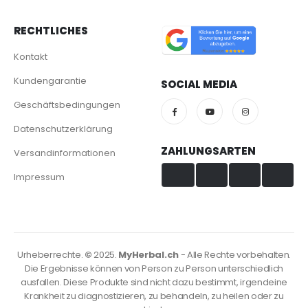
RECHTLICHES
Kontakt
Kundengarantie
SOCIAL MEDIA
Geschäftsbedingungen
Datenschutzerklärung
ZAHLUNGSARTEN
Versandinformationen
Impressum
Visa & Mastercard
TWINT
PayPal
PostFinance
Urheberrechte.
©
2025.
MyHerbal.ch
- Alle Rechte vorbehalten.
Die Ergebnisse können von Person zu Person unterschiedlich
ausfallen. Diese Produkte sind nicht dazu bestimmt, irgendeine
Krankheit zu diagnostizieren, zu behandeln, zu heilen oder zu