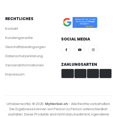
RECHTLICHES
Kontakt
Kundengarantie
SOCIAL MEDIA
Geschäftsbedingungen
Datenschutzerklärung
ZAHLUNGSARTEN
Versandinformationen
Impressum
Visa & Mastercard
TWINT
PayPal
PostFinance
Urheberrechte.
©
2025.
MyHerbal.ch
- Alle Rechte vorbehalten.
Die Ergebnisse können von Person zu Person unterschiedlich
ausfallen. Diese Produkte sind nicht dazu bestimmt, irgendeine