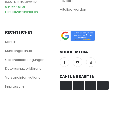
Rezepte
8302, Kloten, Schweiz
044 554 91 91
Mitglied werden
kontakt@myherbal.ch
RECHTLICHES
Kontakt
Kundengarantie
SOCIAL MEDIA
Geschäftsbedingungen
Datenschutzerklärung
ZAHLUNGSARTEN
Versandinformationen
Impressum
Visa & Mastercard
TWINT
PayPal
PostFinance