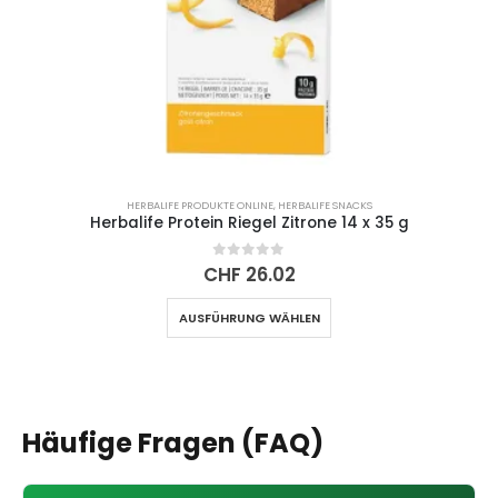
HERBALIFE PRODUKTE ONLINE
,
HERBALIFE SNACKS
Herbalife Protein Riegel Zitrone 14 x 35 g
0
out of 5
CHF
26.02
Dieses
AUSFÜHRUNG WÄHLEN
Produkt
weist
mehrere
Varianten
auf.
Häufige Fragen (FAQ)
Die
Optionen
können