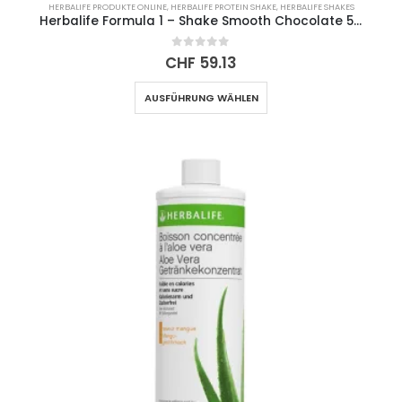
HERBALIFE PRODUKTE ONLINE
,
HERBALIFE PROTEIN SHAKE
,
HERBALIFE SHAKES
Herbalife Formula 1 – Shake Smooth Chocolate 550g
0
out of 5
CHF
59.13
Dieses
AUSFÜHRUNG WÄHLEN
Produkt
weist
mehrere
Varianten
auf.
Die
Optionen
können
auf
der
Produktseite
gewählt
werden