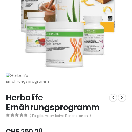
Herbalife
Ernährungsprogramm
( Es gibt noch keine Rezensionen. )
0
out of 5
CHF
250.28