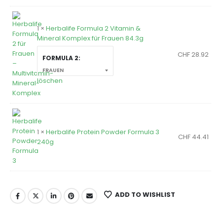
1 ×
Herbalife Formula 2 Vitamin &
Mineral Komplex für Frauen 84.3g
CHF
28.92
FORMULA 2
löschen
1 ×
Herbalife Protein Powder Formula 3
CHF
44.41
240g
ADD TO WISHLIST