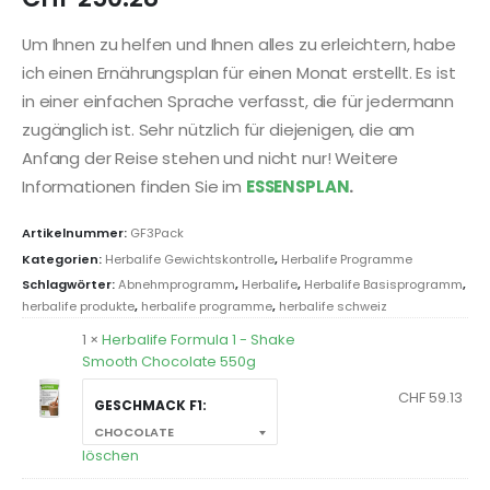
Um Ihnen zu helfen und Ihnen alles zu erleichtern, habe
ich einen Ernährungsplan für einen Monat erstellt. Es ist
in einer einfachen Sprache verfasst, die für jedermann
zugänglich ist. Sehr nützlich für diejenigen, die am
Anfang der Reise stehen und nicht nur! Weitere
Informationen finden Sie im
ESSENSPLAN
.
Artikelnummer:
GF3Pack
Kategorien:
Herbalife Gewichtskontrolle
,
Herbalife Programme
Schlagwörter:
Abnehmprogramm
,
Herbalife
,
Herbalife Basisprogramm
,
herbalife produkte
,
herbalife programme
,
herbalife schweiz
1 ×
Herbalife Formula 1 - Shake
Smooth Chocolate 550g
CHF
59.13
GESCHMACK F1
löschen