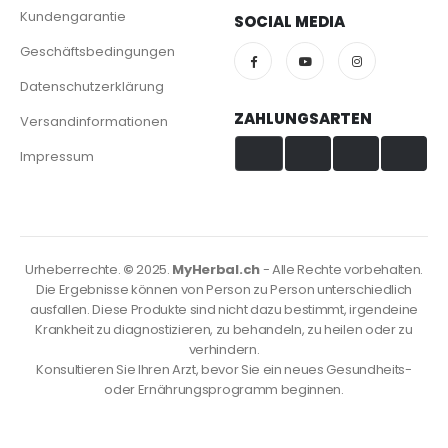
Kundengarantie
SOCIAL MEDIA
Geschäftsbedingungen
Datenschutzerklärung
ZAHLUNGSARTEN
Versandinformationen
Impressum
Visa & Mastercard
TWINT
PayPal
PostFinance
Urheberrechte.
©
2025.
MyHerbal.ch
- Alle Rechte vorbehalten.
Die Ergebnisse können von Person zu Person unterschiedlich
ausfallen. Diese Produkte sind nicht dazu bestimmt, irgendeine
Krankheit zu diagnostizieren, zu behandeln, zu heilen oder zu
verhindern.
Konsultieren Sie Ihren Arzt, bevor Sie ein neues Gesundheits-
oder Ernährungsprogramm beginnen.