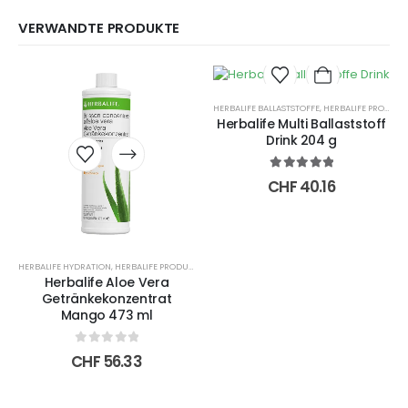
VERWANDTE PRODUKTE
HERBALIFE BALLASTSTOFFE
,
HERBALIFE PRODUKTE ONLINE
Herbalife Multi Ballaststoff
Drink 204 g
Dieses
Produkt
5.00
out of 5
weist
CHF
40.16
mehrere
Varianten
auf.
Die
HERBALIFE HYDRATION
,
HERBALIFE PRODUKTE ONLINE
Optionen
Herbalife Aloe Vera
können
Getränkekonzentrat
auf
Mango 473 ml
der
Produktseite
0
out of 5
CHF
56.33
gewählt
werden